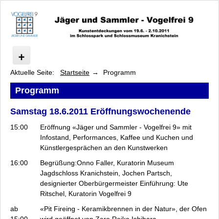
Aktuelle Seite:
Startseite
Programm
Vogelfrei
Kunstentdeckungen im Park und Schloss Kranichstein
Programm
Künstler
Samstag 18.6.2011 Eröffnungswochenende
Programm
Vorträge im Rondellsaal
15:00
Eröffnung «Jäger und Sammler - Vogelfrei 9» mit
Kinderprojekte
Infostand, Performances, Kaffee und Kuchen und
Öffnungszeiten und Führungen
Künstlergesprächen an den Kunstwerken
Kooperationspartner
16:00
Begrüßung:Onno Faller, Kuratorin Museum
Unterstützer und Sponsoren
Jagdschloss Kranichstein, Jochen Partsch,
designierter Oberbürgermeister Einführung: Ute
Presse
Ritschel, Kuratorin Vogelfrei 9
Anfahrt
ab
Namen, Fakten, Zahlen
«Pit Fireing - Keramikbrennen in der Natur», der Ofen
15:00
wird geöffnet von Zero Reiko Ishihara