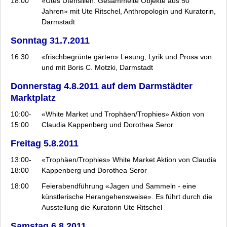
18:00
«Utes Utensilien: Gesammelte Objekte aus 50
Jahren» mit Ute Ritschel, Anthropologin und Kuratorin,
Darmstadt
Sonntag 31.7.2011
16:30
«frischbegrünte gärten» Lesung, Lyrik und Prosa von
und mit Boris C. Motzki, Darmstadt
Donnerstag 4.8.2011 auf dem Darmstädter
Marktplatz
10:00-
«White Market und Trophäen/Trophies» Aktion von
15:00
Claudia Kappenberg und Dorothea Seror
Freitag 5.8.2011
13:00-
«Trophäen/Trophies» White Market Aktion von Claudia
18:00
Kappenberg und Dorothea Seror
18:00
Feierabendführung «Jagen und Sammeln - eine
künstlerische Herangehensweise». Es führt durch die
Ausstellung die Kuratorin Ute Ritschel
Samstag 6.8.2011