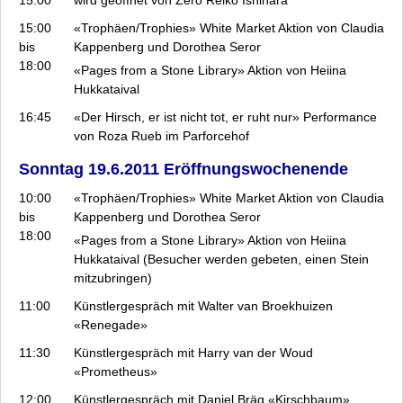
Postkarten Vogelfrei 7
Postkarten Vogelfrei 6
15:00
«Trophäen/Trophies» White Market Aktion von Claudia
bis
Kappenberg und Dorothea Seror
Archiv
18:00
«Pages from a Stone Library» Aktion von Heiina
Datenschutz
Hukkataival
Impressum
16:45
«Der Hirsch, er ist nicht tot, er ruht nur» Performance
von Roza Rueb im Parforcehof
Sonntag 19.6.2011 Eröffnungswochenende
10:00
«Trophäen/Trophies» White Market Aktion von Claudia
bis
Kappenberg und Dorothea Seror
18:00
«Pages from a Stone Library» Aktion von Heiina
Hukkataival (Besucher werden gebeten, einen Stein
mitzubringen)
11:00
Künstlergespräch mit Walter van Broekhuizen
«Renegade»
11:30
Künstlergespräch mit Harry van der Woud
«Prometheus»
12:00
Künstlergespräch mit Daniel Bräg «Kirschbaum»