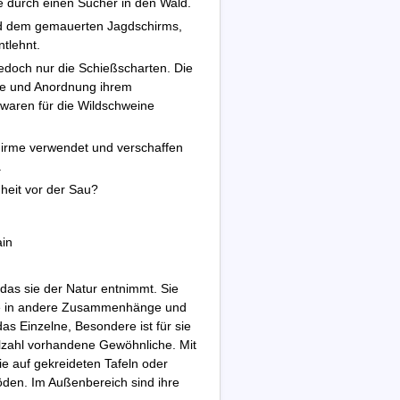
e durch einen Sucher in den Wald.
ind dem gemauerten Jagdschirms,
ntlehnt.
jedoch nur die Schießscharten. Die
he und Anordnung ihrem
 waren für die Wildschweine
irme verwendet und verschaffen
.
heit vor der Sau?
ain
, das sie der Natur entnimmt. Sie
nge in andere Zusammenhänge und
as Einzelne, Besondere ist für sie
elzahl vorhandene Gewöhnliche. Mit
sie auf gekreideten Tafeln oder
Böden. Im Außenbereich sind ihre