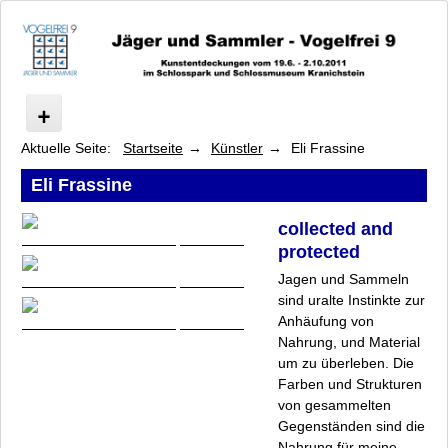
Aktuelle Seite:
Startseite
Künstler
Eli Frassine
Vogelfrei
Kunstentdeckungen im Park und Schloss Kranichstein
Eli Frassine
Künstler
Barbara Beisinghoff
collected and
protected
Daniel Bräg
Walter van Broekhuizen
Jagen und Sammeln
sind uralte Instinkte zur
Regina Frank
Anhäufung von
Eli Frassine
Nahrung, und Material
Waltraud Frese
um zu überleben. Die
Anjali Göbel
Farben und Strukturen
Werner Henkel
von gesammelten
Gegenständen sind die
Doro Hülder
Nahrung für meine