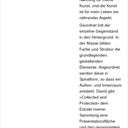
Helina Hukkataival
Kunst, und die Kunst
Zero Reiko Ishihara
ist für mein Leben ein
Gabriele Juvan
nährender Aspekt.
Claudia Kappenberg und Dorothea Seror
Geordnet tritt der
Waltraud Munz
einzelne Gegenstand
Lutz Nevermann
in den Hintergrund. In
der Masse bilden
Susanne Rouff
Farbe und Struktur die
Roza Rueb
grundlegenden,
Sebastian Stöhrer
gestaltenden
Harry van der Woud
Elemente. Angeordnet
Programm
werden diese in
Spiralform, so dass ein
Vorträge im Rondellsaal
Außen- und Innenraum
Kinderprojekte
entsteht. Damit gibt
Öffnungszeiten und Führungen
«Collected and
Kooperationspartner
Protected» dem
Unterstützer und Sponsoren
Extrakt meiner
Sammlung eine
Presse
Präsentationsfläche
Anfahrt
und den gesammelten