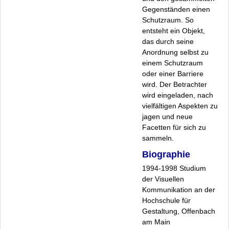
Namen, Fakten, Zahlen
Gegenständen einen
Postkarten Vogelfrei 7
Schutzraum. So
Postkarten Vogelfrei 6
entsteht ein Objekt,
das durch seine
Archiv
Anordnung selbst zu
Datenschutz
einem Schutzraum
Impressum
oder einer Barriere
wird. Der Betrachter
wird eingeladen, nach
vielfältigen Aspekten zu
jagen und neue
Facetten für sich zu
sammeln.
Biographie
1994-1998 Studium
der Visuellen
Kommunikation an der
Hochschule für
Gestaltung, Offenbach
am Main