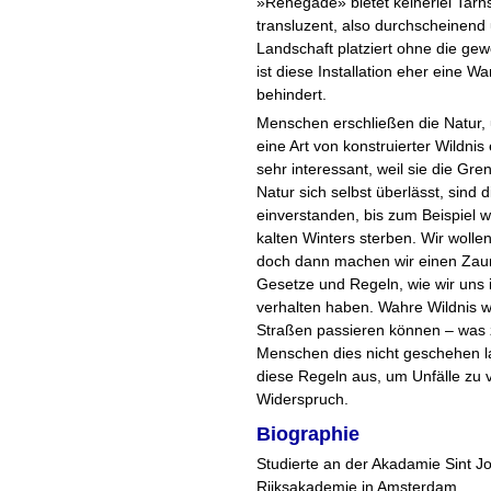
»Renegade» bietet keinerlei Tarns
transluzent, also durchscheinend 
Landschaft platziert ohne die gew
ist diese Installation eher eine Wa
behindert.
Menschen erschließen die Natur, u
eine Art von konstruierter Wildnis 
sehr interessant, weil sie die Gr
Natur sich selbst überlässt, sind
einverstanden, bis zum Beispiel 
kalten Winters sterben. Wir wolle
doch dann machen wir einen Zau
Gesetze und Regeln, wie wir uns i
verhalten haben. Wahre Wildnis 
Straßen passieren können – was z
Menschen dies nicht geschehen l
diese Regeln aus, um Unfälle zu v
Widerspruch.
Biographie
Studierte an der Akadamie Sint J
Rijksakademie in Amsterdam