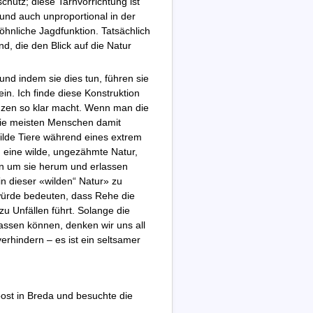
chutz; diese Tarnvorrichtung ist
und auch unproportional in der
öhnliche Jagdfunktion. Tatsächlich
nd, die den Blick auf die Natur
nd indem sie dies tun, führen sie
ein. Ich finde diese Konstruktion
enzen so klar macht. Wenn man die
 die meisten Menschen damit
wilde Tiere während eines extrem
n eine wilde, ungezähmte Natur,
n um sie herum und erlassen
n dieser «wilden“ Natur» zu
würde bedeuten, dass Rehe die
u Unfällen führt. Solange die
assen können, denken wir uns all
erhindern – es ist ein seltsamer
oost in Breda und besuchte die